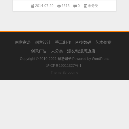
2014-07-29
6313
0
未分类
创意家居
创意设计
手工制作
科技数码
艺术创意
创意广告
未分类
漫友动漫周边店
Copyright © 2010-2021
创意铺子
Powered by
WordPress
沪ICP备19011327号-1
.
Theme By Loome