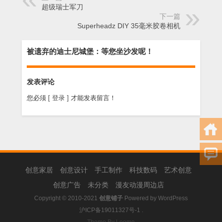
超级瑞士军刀
下一篇
Superheadz DIY 35毫米胶卷相机
被遗弃的迪士尼城堡：等您坐沙发呢！
发表评论
您必须
[ 登录 ]
才能发表留言！
创意家居
创意设计
手工制作
科技数码
艺术创意
创意广告
未分类
漫友动漫周边店
Copyright © 2010-2021
创意铺子
Powered by
WordPress
沪ICP备19011327号-1
.
Theme By Loome