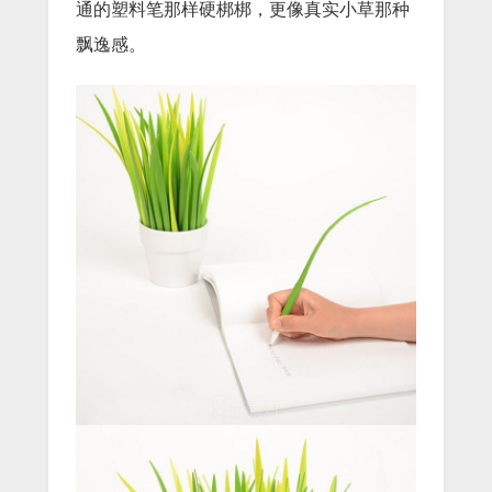
通的塑料笔那样硬梆梆，更像真实小草那种
飘逸感。