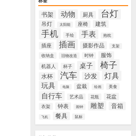
标签
台灯
动物
书架
厨具
吊灯
建筑
座椅
太阳能
手机
手表
手绘
抱枕
插画
摄影作品
插座
支架
服饰
收纳盒
时钟
旧物改造
椅子
桌子
机器人
杯子
汽车
灯具
沙发
水杯
玩具
盆栽
美食
绘画
电脑
自行车
花盆
艺术品
花瓶
雕塑
音箱
钟表
衣架
闹钟
餐具
鼠标
飞机