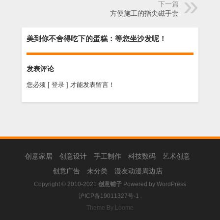
下一篇
方便施工的指尖磁手套
美到你不舍得吃下的蛋糕：等您坐沙发呢！
发表评论
您必须
[ 登录 ]
才能发表留言！
创意家居
创意设计
手工制作
科技数码
艺术创意
创意广告
未分类
漫友动漫周边店
Copyright © 2010-2021
创意铺子
Powered by
WordPress
沪ICP备19011327号-1
.
Theme By Loome