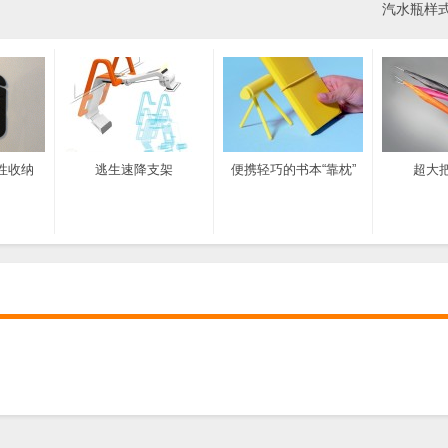
汽水瓶样
性收纳
逃生速降支架
便携轻巧的书本“靠枕”
超大