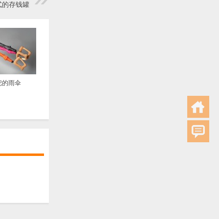
式的存钱罐
把的雨伞