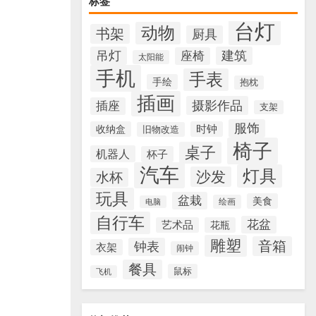
标签
台灯
动物
书架
厨具
吊灯
建筑
座椅
太阳能
手机
手表
手绘
抱枕
插画
摄影作品
插座
支架
服饰
收纳盒
时钟
旧物改造
椅子
桌子
机器人
杯子
汽车
灯具
沙发
水杯
玩具
盆栽
美食
绘画
电脑
自行车
花盆
艺术品
花瓶
雕塑
音箱
钟表
衣架
闹钟
餐具
鼠标
飞机