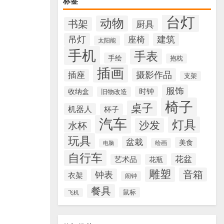
标签
台灯
动物
书架
厨具
吊灯
建筑
座椅
太阳能
手机
手表
手绘
抱枕
插画
摄影作品
插座
支架
服饰
收纳盒
时钟
旧物改造
椅子
桌子
机器人
杯子
汽车
灯具
沙发
水杯
玩具
盆栽
美食
绘画
电脑
自行车
花盆
艺术品
花瓶
雕塑
音箱
钟表
衣架
闹钟
餐具
鼠标
飞机