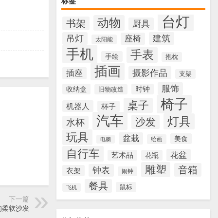
标签
台灯
动物
书架
厨具
吊灯
建筑
座椅
太阳能
手机
手表
手绘
抱枕
插画
摄影作品
插座
支架
服饰
收纳盒
时钟
旧物改造
椅子
桌子
机器人
杯子
汽车
灯具
沙发
水杯
玩具
盆栽
美食
绘画
电脑
自行车
花盆
艺术品
花瓶
雕塑
音箱
钟表
衣架
闹钟
餐具
鼠标
飞机
下一篇
的柔软沙发