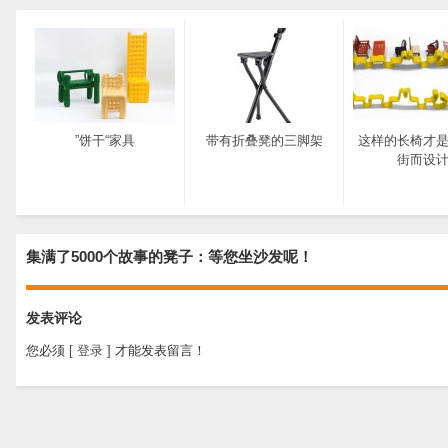
”饼干“家具
带有折叠凳的三脚架
这样的长椅才
街而设
集满了5000个故事的凳子：等您坐沙发呢！
发表评论
您必须
[ 登录 ]
才能发表留言！