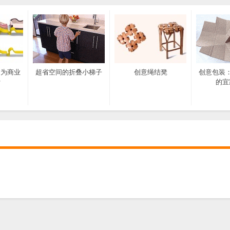
是为商业
超省空间的折叠小梯子
创意绳结凳
创意包装
计
的宜