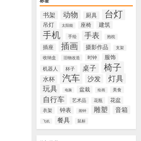
标签
台灯
动物
书架
厨具
吊灯
建筑
座椅
太阳能
手机
手表
手绘
抱枕
插画
摄影作品
插座
支架
服饰
收纳盒
时钟
旧物改造
椅子
桌子
机器人
杯子
汽车
灯具
沙发
水杯
玩具
盆栽
美食
绘画
电脑
自行车
花盆
艺术品
花瓶
雕塑
音箱
钟表
衣架
闹钟
餐具
鼠标
飞机