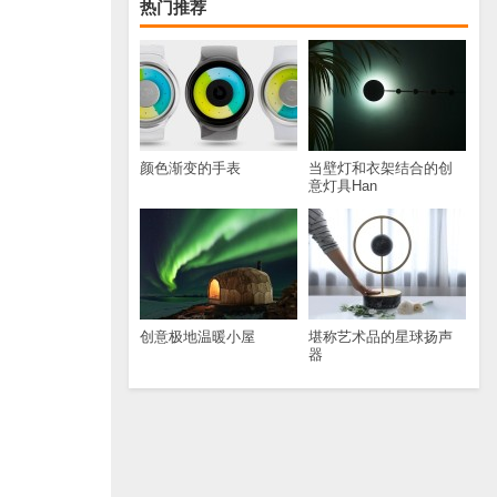
热门推荐
颜色渐变的手表
当壁灯和衣架结合的创
意灯具Han
创意极地温暖小屋
堪称艺术品的星球扬声
器