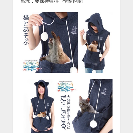
吊球，要保持猫猫心情愉悦呢!