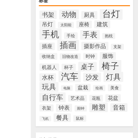
标签
台灯
动物
书架
厨具
吊灯
建筑
座椅
太阳能
手机
手表
手绘
抱枕
插画
摄影作品
插座
支架
服饰
收纳盒
时钟
旧物改造
椅子
桌子
机器人
杯子
汽车
灯具
沙发
水杯
玩具
盆栽
美食
绘画
电脑
自行车
花盆
艺术品
花瓶
雕塑
音箱
钟表
衣架
闹钟
餐具
鼠标
飞机