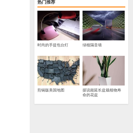
热门推荐
时尚的手提包台灯
绿植隔音墙
煎锅版美国地图
据说能延长盆栽植物寿
命的花盆