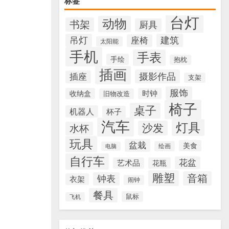
标签
台灯
动物
书架
厨具
吊灯
建筑
座椅
太阳能
手机
手表
手绘
抱枕
插画
摄影作品
插座
支架
服饰
收纳盒
时钟
旧物改造
椅子
桌子
机器人
杯子
汽车
灯具
沙发
水杯
玩具
盆栽
美食
绘画
电脑
自行车
花盆
艺术品
花瓶
雕塑
音箱
钟表
衣架
闹钟
餐具
鼠标
飞机