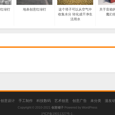
的红绿灯
地表创意红绿灯
这个塔子可以从空气中
关于音箱
收集水分 转化成干净生
魔幻
活用水
创意设计
手工制作
科技数码
艺术创意
创意广告
未分类
漫友
Copyright © 2010-2021
创意铺子
Powered by
WordPress
沪ICP备19011327号-1
.