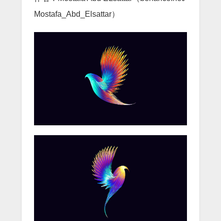
Mostafa_Abd_Elsattar）