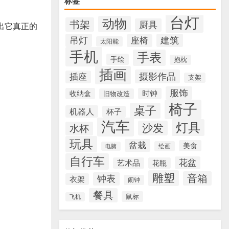
标签
台灯
动物
书架
厨具
出它真正的
吊灯
建筑
座椅
太阳能
手机
手表
手绘
抱枕
插画
摄影作品
插座
支架
服饰
收纳盒
时钟
旧物改造
椅子
桌子
机器人
杯子
汽车
灯具
沙发
水杯
玩具
盆栽
美食
绘画
电脑
自行车
花盆
艺术品
花瓶
雕塑
音箱
钟表
衣架
闹钟
餐具
鼠标
飞机