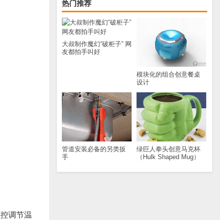
热门推荐
大叔制作魔幻“破柜子” 网
友都拍手叫好
模块化的组合创意餐桌
设计
管道安装必备的另类扳
绿巨人拳头创意马克杯
手
（Hulk Shaped Mug）
遥控调节温