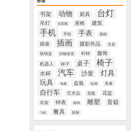
标签
台灯
动物
书架
厨具
吊灯
建筑
座椅
太阳能
手机
手表
手绘
抱枕
插画
摄影作品
插座
支架
服饰
收纳盒
时钟
旧物改造
椅子
桌子
机器人
杯子
汽车
灯具
沙发
水杯
玩具
盆栽
美食
绘画
电脑
自行车
花盆
艺术品
花瓶
雕塑
音箱
钟表
衣架
闹钟
餐具
鼠标
飞机