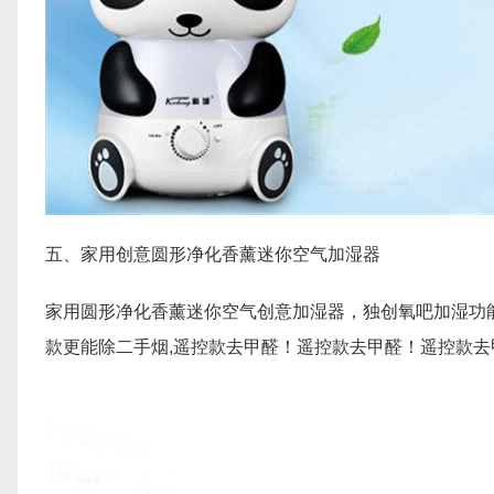
五、家用创意圆形净化香薰迷你空气加湿器
家用圆形净化香薰迷你空气创意加湿器，独创氧吧加湿功能，
款更能除二手烟,遥控款去甲醛！遥控款去甲醛！遥控款去