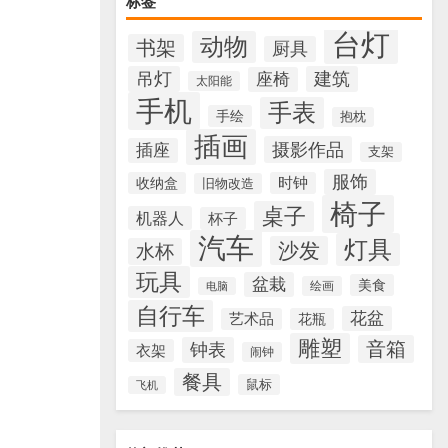
标签
台灯
动物
书架
厨具
吊灯
建筑
座椅
太阳能
手机
手表
手绘
抱枕
插画
摄影作品
插座
支架
服饰
收纳盒
时钟
旧物改造
椅子
桌子
机器人
杯子
汽车
灯具
沙发
水杯
玩具
盆栽
美食
绘画
电脑
自行车
花盆
艺术品
花瓶
雕塑
音箱
钟表
衣架
闹钟
餐具
鼠标
飞机