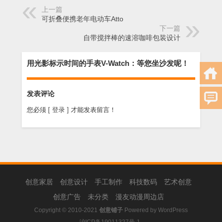
上一篇
可折叠便携老年电动车Atto
下一篇
自带搅拌棒的速溶咖啡包装设计
用光影标示时间的手表V-Watch：等您坐沙发呢！
发表评论
您必须
[ 登录 ]
才能发表留言！
创意家居
创意设计
手工制作
科技数码
艺术创意
创意广告
未分类
漫友动漫周边店
Copyright © 2010-2021
创意铺子
Powered by
WordPress
沪ICP备19011327号-1
.