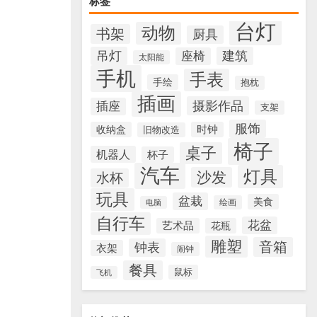
标签
台灯
动物
书架
厨具
吊灯
建筑
座椅
太阳能
手机
手表
手绘
抱枕
插画
摄影作品
插座
支架
服饰
收纳盒
时钟
旧物改造
椅子
桌子
机器人
杯子
汽车
灯具
沙发
水杯
玩具
盆栽
美食
绘画
电脑
自行车
花盆
艺术品
花瓶
雕塑
音箱
钟表
衣架
闹钟
餐具
鼠标
飞机