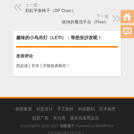
上一篇
彩虹平衡椅子（DP Chair）
下一篇
收纳折叠洗手台（Píxel）
趣味的小鸟吊灯（LETI）：等您坐沙发呢！
发表评论
您必须
[ 登录 ]
才能发表留言！
创意家居
创意设计
手工制作
科技数码
艺术创意
创意广告
未分类
漫友动漫周边店
Copyright © 2010-2021
创意铺子
Powered by
WordPress
沪ICP备19011327号-1
.