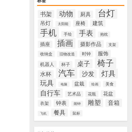
标签
台灯
动物
书架
厨具
吊灯
建筑
座椅
太阳能
手机
手表
手绘
抱枕
插画
摄影作品
插座
支架
服饰
收纳盒
时钟
旧物改造
椅子
桌子
机器人
杯子
汽车
灯具
沙发
水杯
玩具
盆栽
美食
绘画
电脑
自行车
花盆
艺术品
花瓶
雕塑
音箱
钟表
衣架
闹钟
餐具
鼠标
飞机