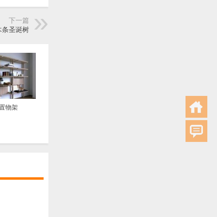
下一篇
木条圣诞树
置物架