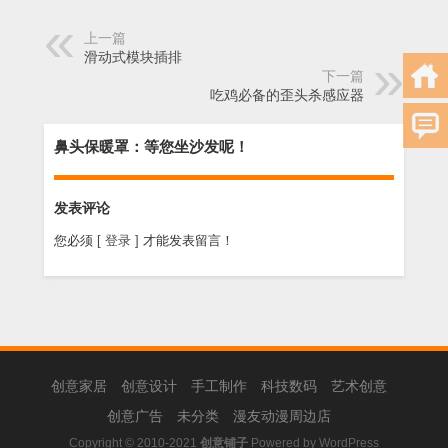
上一篇
滑动式模块插排
下一篇
吃鸡必备的歪头杀感应器
鼻头保暖罩：等您坐沙发呢！
发表评论
您必须
[ 登录 ]
才能发表留言！
创意家居
创意设计
手工制作
科技数码
艺术创意
创意广告
未分类
漫友动漫周边店
Copyright © 2010-2021
创意铺子
Powered by
WordPress