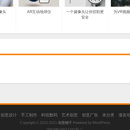
摄像头
AR互动地球仪
一个摄像头让你切割更
为VR视
安全
！
创意设计
手工制作
科技数码
艺术创意
创意广告
未分类
漫友
Copyright © 2010-2021
创意铺子
Powered by
WordPress
沪ICP备19011327号-1
.