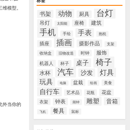
标签
三维模型。
台灯
动物
书架
厨具
吊灯
建筑
座椅
太阳能
手机
手表
手绘
抱枕
插画
摄影作品
插座
支架
服饰
收纳盒
时钟
旧物改造
椅子
桌子
机器人
杯子
汽车
灯具
沙发
水杯
玩具
盆栽
美食
绘画
电脑
自行车
花盆
艺术品
花瓶
雕塑
音箱
钟表
衣架
闹钟
此外当你的
餐具
鼠标
飞机