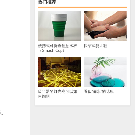
热门推荐
便携式可折叠创意水杯
快穿式婴儿鞋
（Smash Cup）
吸尘器的灯光竟可以如
看似“漏水”的花瓶
何绚丽
样。