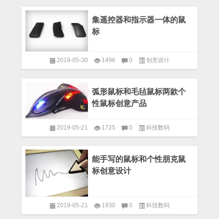
集遥控器和指示器一体的鼠
标
2019-05-30
1496
0
创意设计
弧形鼠标和毛毡鼠标两款个
性鼠标创意产品
2019-05-21
1725
0
科技数码
能手写的鼠标和个性朋克鼠
标创意设计
2019-05-21
1930
0
科技数码