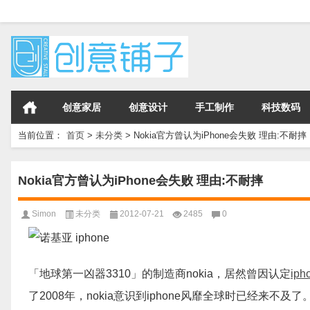
创意家居
创意设计
手工制作
科技数码
当前位置：
首页
>
未分类
>
Nokia官方曾认为iPhone会失败 理由:不耐摔
Nokia官方曾认为iPhone会失败 理由:不耐摔
Simon
未分类
2012-07-21
2485
0
「地球第一凶器3310」的制造商nokia，居然曾因认定
iph
了2008年，nokia意识到iphone风靡全球时已经来不及了