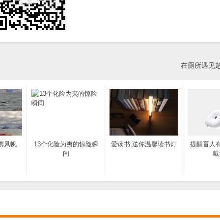
在厕所遇见
携风帆
13个化险为夷的惊险瞬
爱读书,送你温馨读书灯
提醒盲人
间
戴