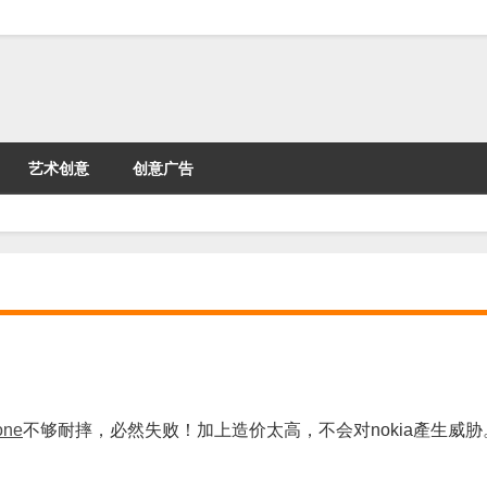
艺术创意
创意广告
one
不够耐摔，必然失败！加上造价太高，不会对nokia產生威
。