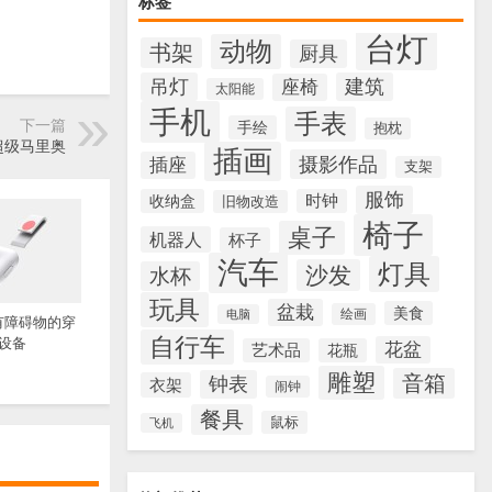
标签
台灯
动物
书架
厨具
吊灯
建筑
座椅
太阳能
手机
手表
下一篇
手绘
抱枕
超级马里奥
插画
摄影作品
插座
支架
服饰
收纳盒
时钟
旧物改造
椅子
桌子
机器人
杯子
汽车
灯具
沙发
水杯
玩具
盆栽
美食
绘画
电脑
有障碍物的穿
自行车
设备
花盆
艺术品
花瓶
雕塑
音箱
钟表
衣架
闹钟
餐具
鼠标
飞机