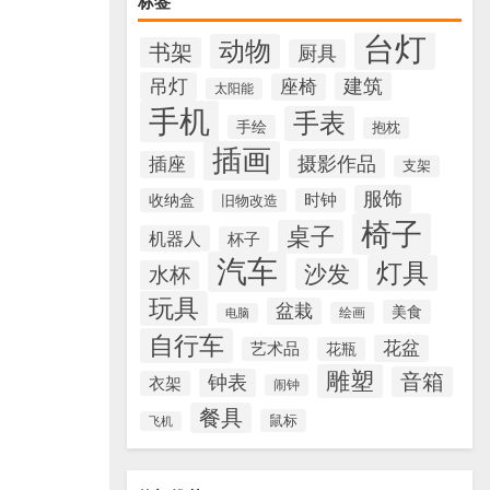
标签
台灯
动物
书架
厨具
吊灯
建筑
座椅
太阳能
手机
手表
手绘
抱枕
插画
摄影作品
插座
支架
服饰
收纳盒
时钟
旧物改造
椅子
桌子
机器人
杯子
汽车
灯具
沙发
水杯
玩具
盆栽
美食
绘画
电脑
自行车
花盆
艺术品
花瓶
雕塑
音箱
钟表
衣架
闹钟
餐具
鼠标
飞机