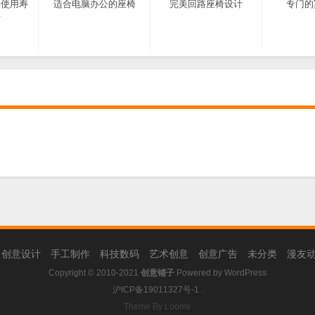
长使用寿
适合电脑办公的座椅
完美回路座椅设计
专门的
椅
创意设计
手工制作
科技数码
艺术创意
创意广告
未分类
漫友
Copyright © 2010-2021
创意铺子
Powered by
WordPress
沪ICP备19011327号-1
.
Theme By Loome