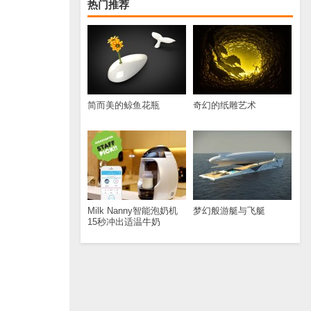
热门推荐
简而美的鲸鱼花瓶
奇幻的纸雕艺术
Milk Nanny智能泡奶机
梦幻般游艇与飞艇
15秒冲出适温牛奶