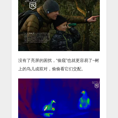
没有了亮屏的困扰，“偷窥”也就更容易了~树
上的鸟儿成双对，偷偷看它们交配。