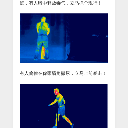
瞧，有人暗中释放毒气，立马抓个现行！
有人偷偷在你家墙角撒尿，立马上前暴击！