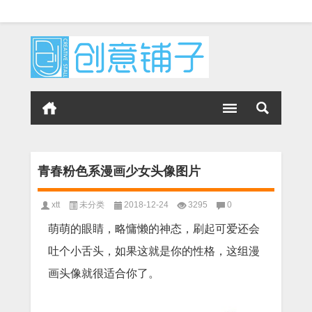
青春粉色系漫画少女头像图片
xtt
未分类
2018-12-24
3295
0
萌萌的眼睛，略慵懒的神态，刷起可爱还会
吐个小舌头，如果这就是你的性格，这组漫
画头像就很适合你了。