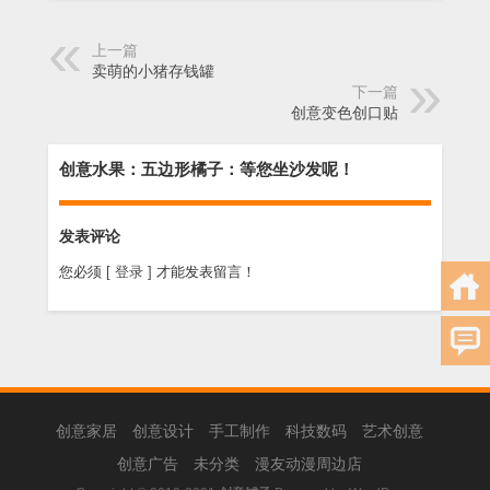
上一篇
卖萌的小猪存钱罐
下一篇
创意变色创口贴
创意水果：五边形橘子：等您坐沙发呢！
发表评论
您必须
[ 登录 ]
才能发表留言！
创意家居
创意设计
手工制作
科技数码
艺术创意
创意广告
未分类
漫友动漫周边店